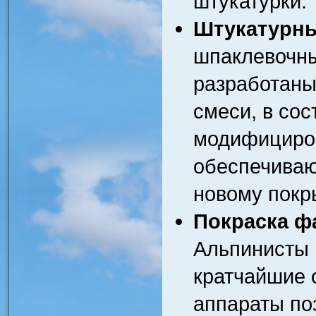
штукатурки.
Штукатурны
шпаклевочны
разработаны
смеси, в сос
модифициро
обеспечиваю
новому покр
Покраска ф
Альпинисты 
кратчайшие 
аппараты по