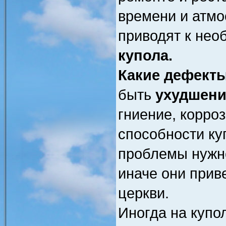
времени и атм
приводят к не
купола.
Какие дефект
быть
ухудшени
гниение, корро
способности ку
проблемы нужн
иначе они прив
церкви.
Иногда на купо