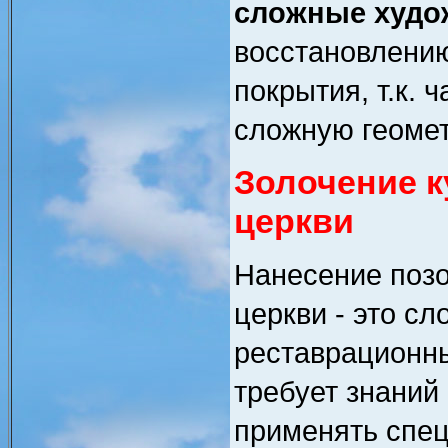
сложные худо
восстановлению
покрытия, т.к. 
сложную геоме
Золочение к
церкви
Нанесение позо
церкви - это с
реставрационны
требует знаний
применять спе