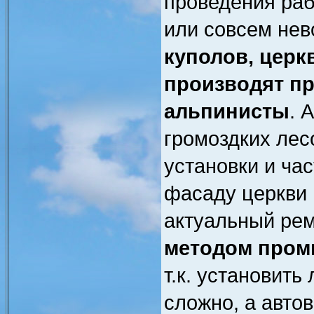
проведения раб
или совсем не
куполов, церк
производят 
альпинисты
. 
громоздких лес
установки и ча
фасаду церкви 
актуальный ре
методом пром
т.к. установить
сложно, а авто