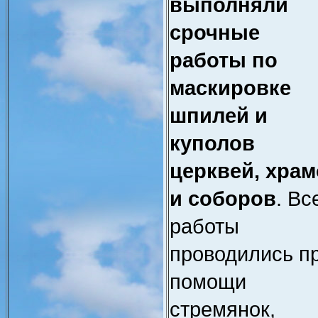
выполняли
срочные
работы по
маскировке
шпилей и
куполов
церквей, хра
и соборов
. Вс
работы
проводились п
помощи
стремянок,