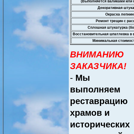
(Выполняется валиками или 
Декоративная штук
Окраска лепни
Ремонт трещин с рас
Сплошная штукатурка (бол
Восстановительная шпатлевка в
Минимальная стоимост
ВНИМАНИЮ
ЗАКАЗЧИКА!
-
Мы
выполняем
реставрацию
храмов и
исторических