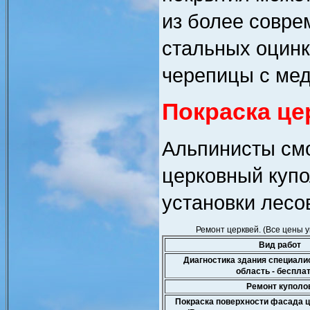
из более совре
стальных оцинк
черепицы с ме
Покраска це
Альпинисты смо
церковный купо
установки лесо
Ремонт церквей. (Все цены 
Вид работ
Диагностика здания специали
область - беспла
Ремонт куполо
Покраска поверхности фасада ц