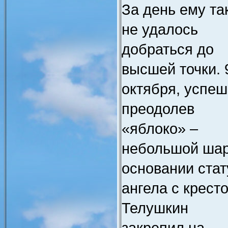
За день ему та
не удалось
добраться до
высшей точки. 
октября, успе
преодолев
«яблоко» –
небольшой шар
основании стат
ангела с крест
Телушкин
закрепил на