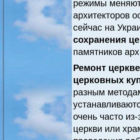
режимы меняют
архитекторов ос
сейчас на Укра
сохранения це
памятников арх
Ремонт церкве
церковных ку
разным методам
устанавливаютс
очень часто из
церкви или хра