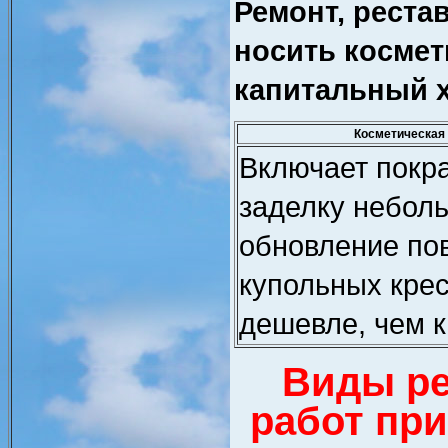
Ремонт, реста
носить космет
капитальный х
Косметическая
Включает покр
заделку небол
обновление по
купольных крес
дешевле, чем к
Виды р
работ при