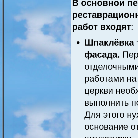
В основной п
реставрацион
работ входят
:
Шпаклёвка 
фасада.
Пер
отделочным
работами на
церкви необ
выполнить п
Для этого н
основание от