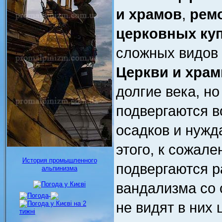
и храмов
,
ремо
церковных ку
сложных видов 
Церкви и хра
долгие века, но
подвергаются 
осадков и нужд
этого, к сожале
История промышленного
подвергаются р
альпинизма
вандализма со 
не видят в них