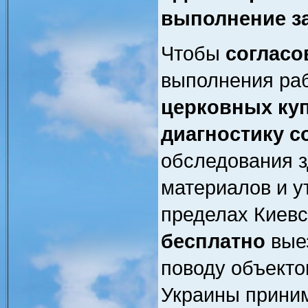
выполнение з
Чтобы
согласо
выполнения ра
церковных ку
диагностику с
обследования з
материалов и у
пределах Киевс
бесплатно
выез
поводу объекто
Украины прини